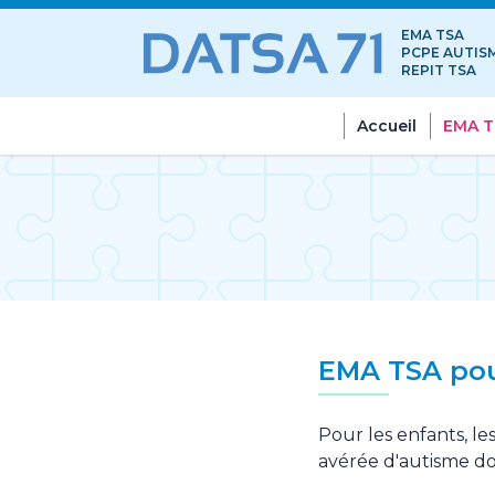
Accès au contenu
Panneau de gestion des cookies
EMA TSA
PCPE AUTIS
REPIT TSA
Accueil
EMA T
EMA TSA pour
Pour les enfants, l
avérée d'autisme d